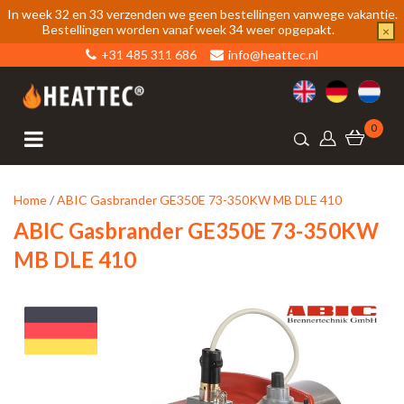
In week 32 en 33 verzenden we geen bestellingen vanwege vakantie.
Bestellingen worden vanaf week 34 weer opgepakt.
×
+31 485 311 686
info@heattec.nl
0
Home
/
ABIC Gasbrander GE350E 73-350KW MB DLE 410
ABIC Gasbrander GE350E 73-350KW
MB DLE 410