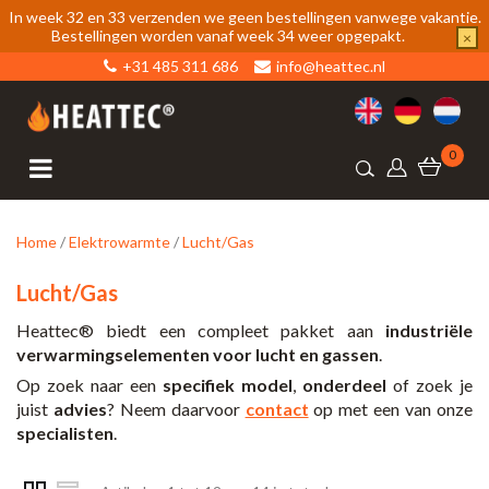
In week 32 en 33 verzenden we geen bestellingen vanwege vakantie.
Bestellingen worden vanaf week 34 weer opgepakt.
×
+31 485 311 686
info@heattec.nl
0
Home
/
Elektrowarmte
/
Lucht/Gas
Lucht/Gas
Heattec® biedt een compleet pakket aan
industriële
verwarmingselementen voor lucht en gassen
.
Op zoek naar een
specifiek model
,
onderdeel
of zoek je
juist
advies
? Neem daarvoor
contact
op met een van onze
specialisten
.