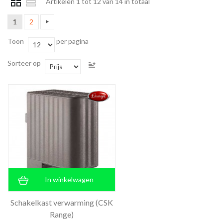
Artikelen 1 tot 12 van 14 in totaal
1
2
Toon
per pagina
Sorteer op
In winkelwagen
Schakelkast verwarming (CSK
Range)