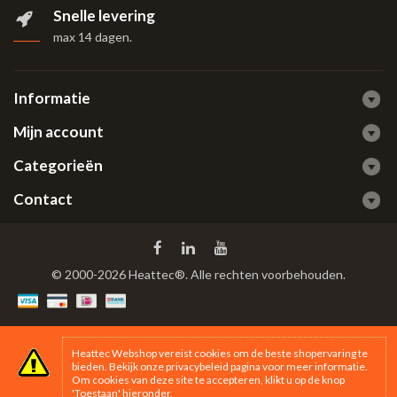
Snelle levering
max 14 dagen
.
Informatie
Mijn account
Categorieën
Contact
© 2000-2026 Heattec®. Alle rechten voorbehouden.
Heattec Webshop vereist cookies om de beste shopervaring te
bieden. Bekijk onze
privacybeleid
pagina voor meer informatie.
Om cookies van deze site te accepteren, klikt u op de knop
'Toestaan' hieronder.