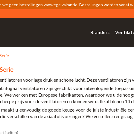
n we geen bestellingen vanwege vakantie. Bestellingen worden vanaf 
Branders
Ventilat
Serie
Serie
entilatoren voor lage druk en schone lucht. Deze ventilatoren zijn
ntrifugaal ventilatoren zijn geschikt voor uiteenlopende toepassing
ie. We werken met Europese fabrikanten, waardoor we u de hoogs
scherpe prijs voor de ventilatoren en kunnen we u die al binnen 14 
maakt u eenvoudig de goede keuze voor de juiste industriële cent
ie verschillen van de axiaal uitvoeringen? We vertellen u er graag
artikel(en)