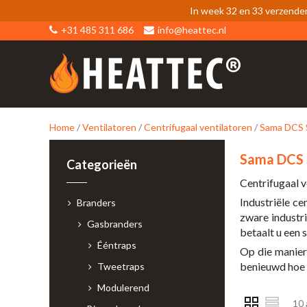
In week 32 en 33 verzende
+31 485 311 686
info@heattec.nl
Home
/
Ventilatoren
/
Centrifugaal ventilatoren
/
Sama DCS 
Sama DCS 
Categorieën
Centrifugaal v
Industriële ce
Branders
zware industr
Gasbranders
betaalt u een 
Ééntraps
Op die manier 
benieuwd hoe d
Tweetraps
Modulerend
10 