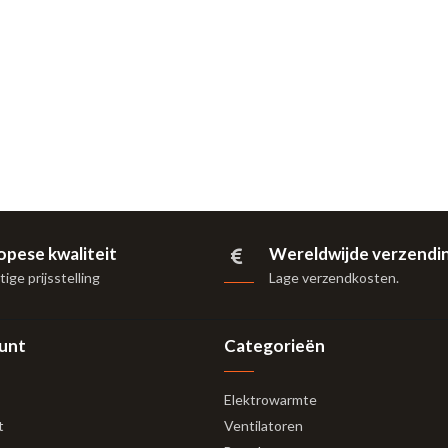
opese kwaliteit
Wereldwijde verzendi
ige prijsstelling
Lage verzendkosten.
ount
Categorieën
Elektrowarmte
t
Ventilatoren