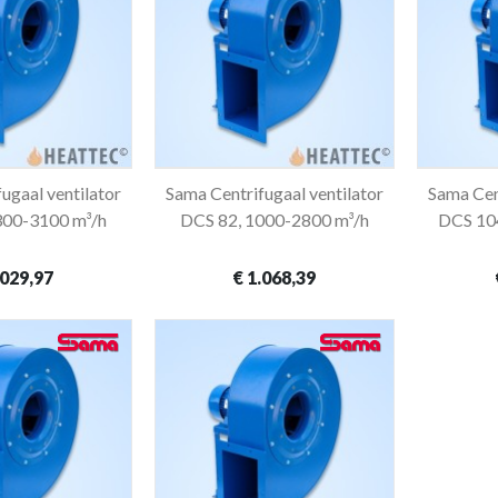
ugaal ventilator
Sama Centrifugaal ventilator
Sama Cent
winkelwagen
In winkelwagen
300-3100 m³/h
DCS 82, 1000-2800 m³/h
DCS 104
.029,97
€ 1.068,39