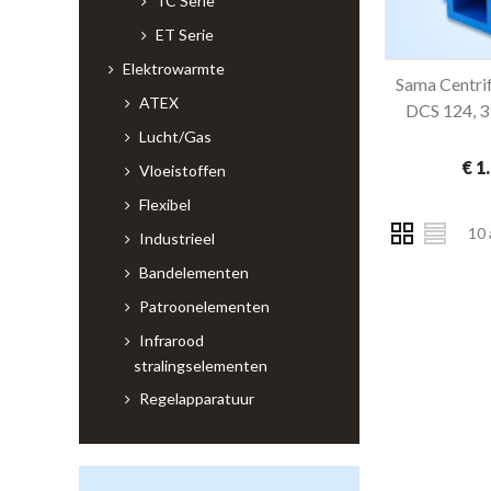
TC Serie
ET Serie
Elektrowarmte
Sama Centrif
In 
ATEX
DCS 124, 3
Lucht/Gas
€ 1
Vloeistoffen
Flexibel
10 
Industrieel
Bandelementen
Patroonelementen
Infrarood
stralingselementen
Regelapparatuur