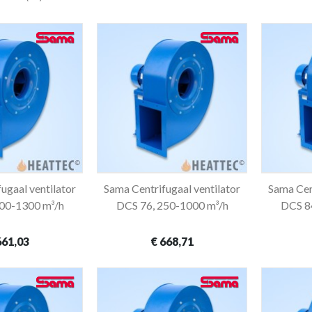
ugaal ventilator
Sama Centrifugaal ventilator
Sama Cent
winkelwagen
In winkelwagen
00-1300 m³/h
DCS 76, 250-1000 m³/h
DCS 8
661,03
€ 668,71