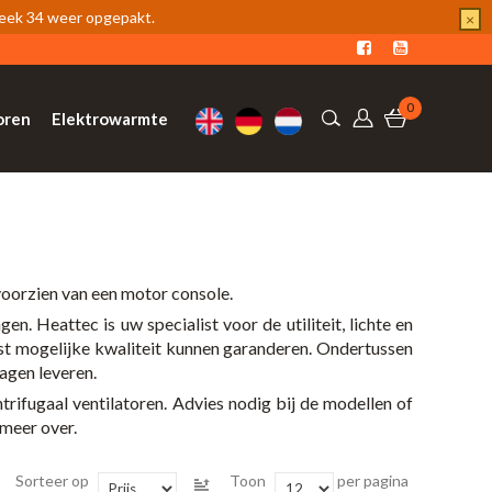
week 34 weer opgepakt.
×
0
oren
Elektrowarmte
 voorzien van een motor console.
en. Heattec is uw specialist voor de utiliteit, lichte en
t mogelijke kwaliteit kunnen garanderen. Ondertussen
dagen leveren.
rifugaal ventilatoren. Advies nodig bij de modellen of
 meer over.
Sorteer op
Toon
per pagina