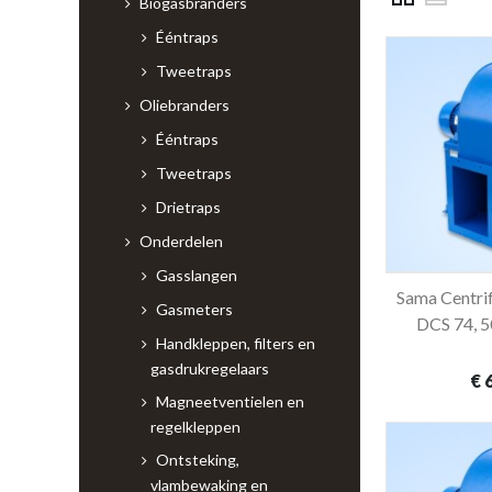
Biogasbranders
Ééntraps
Tweetraps
Oliebranders
Ééntraps
Tweetraps
Drietraps
Onderdelen
Gasslangen
Sama Centrif
In 
Gasmeters
DCS 74, 5
Handkleppen, filters en
gasdrukregelaars
€ 
Magneetventielen en
regelkleppen
Ontsteking,
vlambewaking en