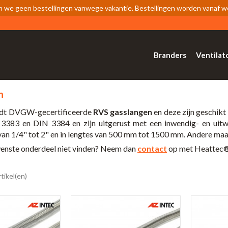
n we geen bestellingen vanwege vakantie. Bestellingen worden vanaf 
Branders
Ventilat
n
dt DVGW-gecertificeerde
RVS gasslangen
en deze zijn geschikt
383 en DIN 3384 en zijn uitgerust met een inwendig- en uitwe
 van 1/4" tot 2" en in lengtes van 500 mm tot 1500 mm. Andere ma
wenste onderdeel niet vinden? Neem dan
contact
op met Heattec® e
rtikel(en)