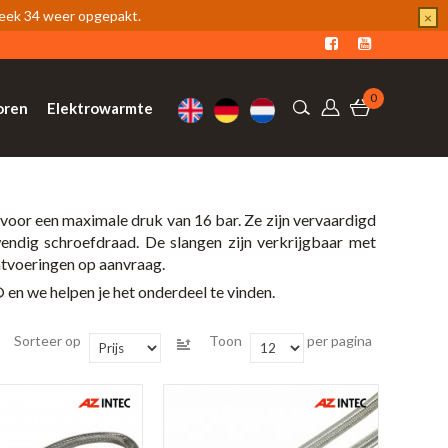
week 34 weer opgepakt.
×
0
oren
Elektrowarmte
 voor een maximale druk van 16 bar. Ze zijn vervaardigd
ndig schroefdraad. De slangen zijn verkrijgbaar met
atvoeringen op aanvraag.
n we helpen je het onderdeel te vinden.
Sorteer op
Toon
per pagina