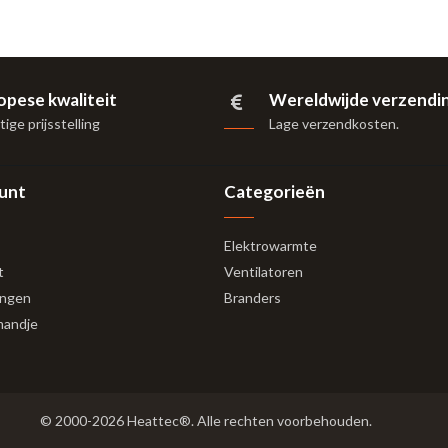
opese kwaliteit
Wereldwijde verzendi
ige prijsstelling
Lage verzendkosten.
ount
Categorieën
Elektrowarmte
t
Ventilatoren
ingen
Branders
mandje
© 2000-2026 Heattec®. Alle rechten voorbehouden.