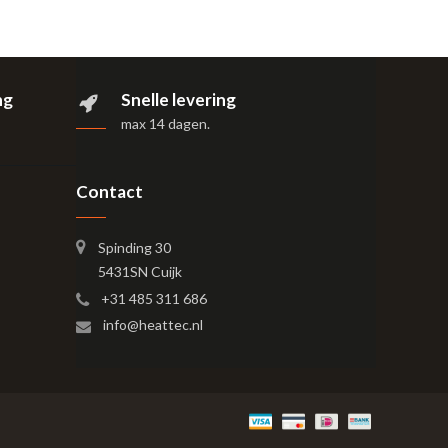
ng
Snelle levering
max 14 dagen
.
Contact
Spinding 30
5431SN Cuijk
+31 485 311 686
info@heattec.nl