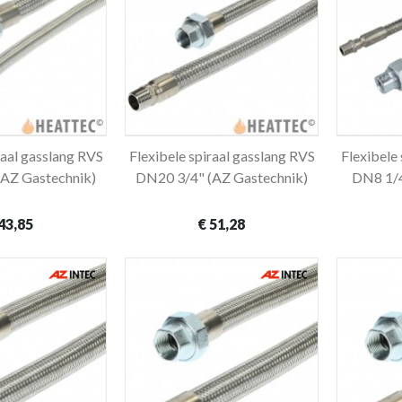
raal gasslang RVS
Flexibele spiraal gasslang RVS
Flexibele
winkelwagen
In winkelwagen
AZ Gastechnik)
DN20 3/4" (AZ Gastechnik)
DN8 1/4
43,85
€ 51,28