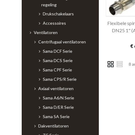
regeling
Drukschakelaars
Flexibele spi
In 
Accessoires
DN25 1" (A
Ventilatoren
Centrifugaal ventilatoren
€ 
Sama DCF Serie
Sama DCS Serie
8 a
Sama CPF Serie
Sama CPS/R Serie
Axiaal ventilatoren
Sama A6/N Serie
Sama D/ER Serie
Sama SA Serie
Dakventilatoren