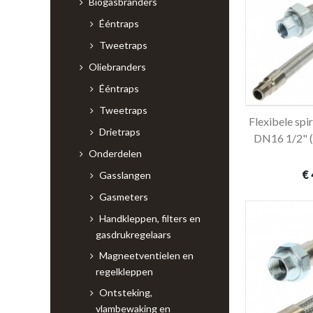
Biogasbranders
Ééntraps
Tweetraps
Oliebranders
Ééntraps
Tweetraps
Flexibele spi
In 
Drietraps
DN16 1/2" (
Onderdelen
€ 
Gasslangen
Gasmeters
Handkleppen, filters en
gasdrukregelaars
Magneetventielen en
regelkleppen
Ontsteking,
vlambewaking en