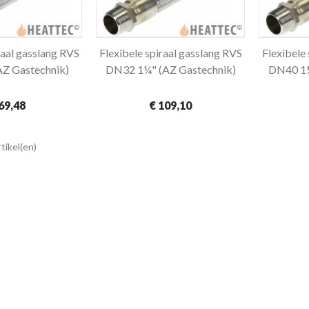
raal gasslang RVS
Flexibele spiraal gasslang RVS
Flexibele
winkelwagen
In winkelwagen
Z Gastechnik)
DN32 1¼" (AZ Gastechnik)
DN40 1½
69,48
€ 109,10
rtikel(en)