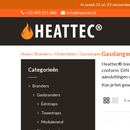
In week 32 en 33 verzende
+31 485 311 686
info@heattec.nl
Gasslange
Home
/
Branders
/
Onderdelen
/
Gasslangen
Heattec® bie
Categorieën
conform DIN 3
aansluitingen
Kun je het ge
Branders
Gasbranders
8 a
Ééntraps
Tweetraps
Modulerend