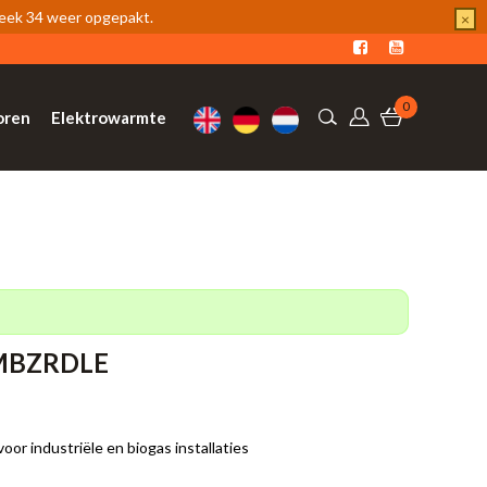
week 34 weer opgepakt.
×
0
oren
Elektrowarmte
 MBZRDLE
r industriële en biogas installaties