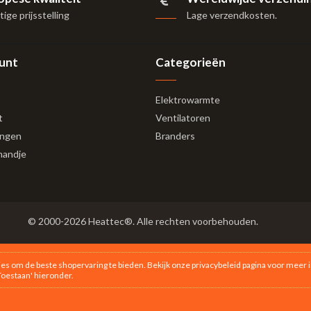
ige prijsstelling
Lage verzendkosten.
ount
Categorieën
Elektrowarmte
t
Ventilatoren
ingen
Branders
mandje
© 2000-2026 Heattec®. Alle rechten voorbehouden.
es om de beste shopervaring te bieden. Bekijk onze
privacybeleid
pagina voor meer i
'Toestaan' hieronder.