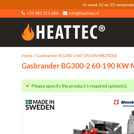
In week 32 en 33 verzende
+31 485 311 686
info@heattec.nl
Home
/
Gasbrander BG300-2 60-190 kW MBZRDLE
Gasbrander BG300-2 60-190 KW
Please specify the product's required option(s).