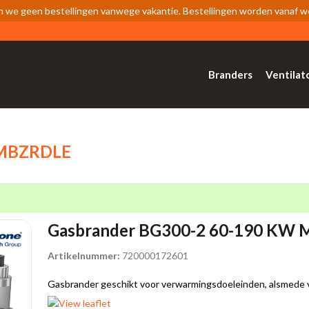
n we geen bestellingen vanwege vakantie. Bestellingen worden vanaf 
Branders
Ventilat
 MBZRDLE
Gasbrander BG300-2 60-190 KW
Artikelnummer:
720000172601
Gasbrander geschikt voor verwarmingsdoeleinden, alsmede voo