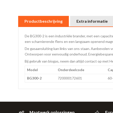
Productbeschrijving
Extra informatie
De BG300-2 is een industriële brander, met een capacit
een scharnierende flens en een langzaam openend magn
De gasaansluiting kan links van ons staan. Aanbevolen 
Ontworpen voor eenvoudig onderhoud. Energiebespare
Bij gebruik van biogas, neem dan altijd contact op met H
Model
Onderdeelcode
Ca
BG300-2
720000172601
60
Maatwerk oplossingen
Eur