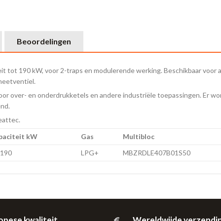
Beoordelingen
eit tot 190 kW, voor 2-traps en modulerende werking. Beschikbaar voor 
eetventiel.
voor over- en onderdrukketels en andere industriële toepassingen. Er 
nd.
eattec.
paciteit kW
Gas
Multibloc
-190
LPG+
MBZRDLE407B01S50
opese kwaliteit
Wereldwijde verzendi