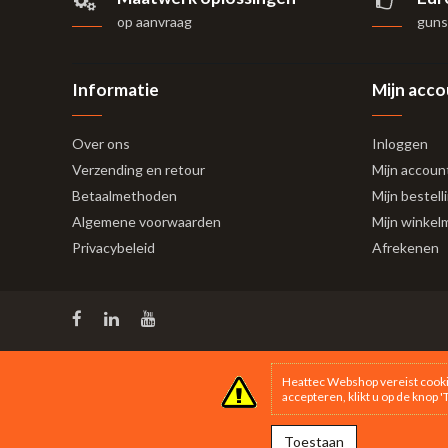
op aanvraag
gunst
Informatie
Mijn acc
Over ons
Inloggen
Verzending en retour
Mijn accoun
Betaalmethoden
Mijn bestell
Algemene voorwaarden
Mijn winkel
Privacybeleid
Afrekenen
Heattec Webshop vereist cooki
accepteren, klikt u op de knop 
Toestaan