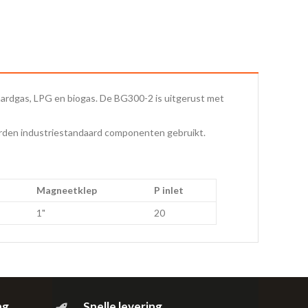
aardgas, LPG en biogas. De BG300-2 is uitgerust met
worden industriestandaard componenten gebruikt.
Magneetklep
P inlet
1"
20
ng
Snelle levering