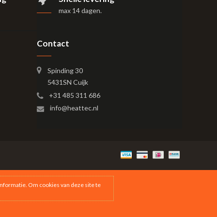
max 14 dagen
.
Contact
Spinding 30
5431SN Cuijk
+31 485 311 686
info@heattec.nl
nformatie. Om cookies van deze site te