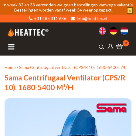
In week 32 en 33 verzenden we geen bestellingen vanwege vakantie.
Bestellingen worden vanaf week 34 weer opgepakt.
×
+31 485 311 686
info@heattec.nl
0
Home
/
Sama Centrifugaal ventilator (CPS/R 10), 1680-5400 m³/h
Sama Centrifugaal Ventilator (CPS/R
10), 1680-5400 M³/h