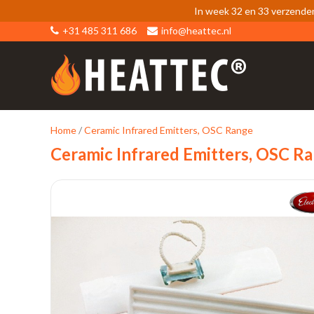
In week 32 en 33 verzende
+31 485 311 686
info@heattec.nl
Home
/
Ceramic Infrared Emitters, OSC Range
Ceramic Infrared Emitters, OSC R