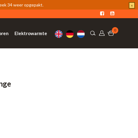
week 34 weer opgepakt.
×
0
oren
Elektrowarmte
ange