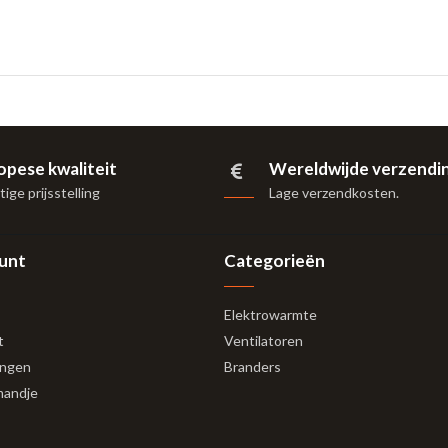
opese kwaliteit
Wereldwijde verzendi
ige prijsstelling
Lage verzendkosten.
ount
Categorieën
Elektrowarmte
t
Ventilatoren
ingen
Branders
mandje