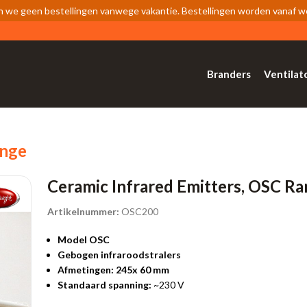
n we geen bestellingen vanwege vakantie. Bestellingen worden vanaf 
Branders
Ventilat
ange
Ceramic Infrared Emitters, OSC R
Artikelnummer:
OSC200
Model OSC
Gebogen infraroodstralers
Afmetingen: 245x 60 mm
Standaard spanning:
~230 V