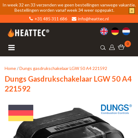
In week 32 en 33 verzenden we geen bestellingen vanwege vakantie.
Bestellingen worden vanaf week 34 weer opgepakt.
×
+31 485 311 686
info@heattec.nl
0
Home
/
Dungs gasdrukschakelaar LGW 50 A4 221592
Dungs Gasdrukschakelaar LGW 50 A4
221592