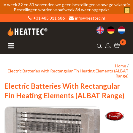
In week 32 en 33 verzenden we geen bestellingen vanwege vakantie.
Bestellingen worden vanaf week 34 weer opgepakt.
×
+31 485 311 686
info@heattec.nl
0
Home
/
Electric Batteries with Rectangular Fin Heating Elements (ALBAT
Range)
Electric Batteries With Rectangular
Fin Heating Elements (ALBAT Range)