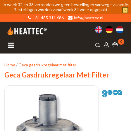
In week 32 en 33 verzenden we geen bestellingen vanwege vakantie.
Bestellingen worden vanaf week 34 weer opgepakt.
×
+31 485 311 686
info@heattec.nl
0
Home
/
Geca gasdrukregelaar met filter
Geca Gasdrukregelaar Met Filter