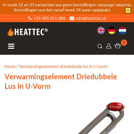
In week 32 en 33 verzenden we geen bestellingen vanwege vakantie.
Bestellingen worden vanaf week 34 weer opgepakt.
×
+31 485 311 686
info@heattec.nl
0
Home
/
Verwarmingselement driedubbele lus in U-vorm
Verwarmingselement Driedubbele
Lus In U-Vorm