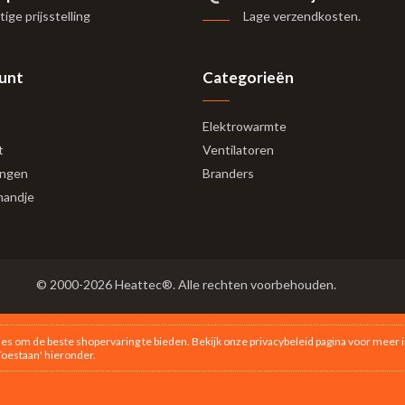
ige prijsstelling
Lage verzendkosten.
ount
Categorieën
Elektrowarmte
t
Ventilatoren
ingen
Branders
mandje
© 2000-2026 Heattec®. Alle rechten voorbehouden.
es om de beste shopervaring te bieden. Bekijk onze
privacybeleid
pagina voor meer i
'Toestaan' hieronder.