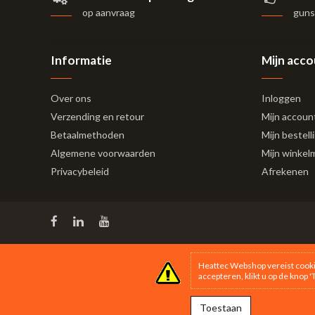
op aanvraag
gunst
Informatie
Mijn acc
Over ons
Inloggen
Verzending en retour
Mijn accoun
Betaalmethoden
Mijn bestell
Algemene voorwaarden
Mijn winkel
Privacybeleid
Afrekenen
Heattec Webshop vereist cooki
accepteren, klikt u op de knop 
Toestaan