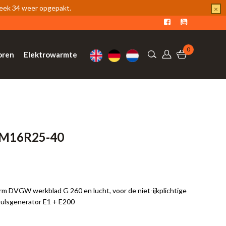
week 34 weer opgepakt.
×
0
oren
Elektrowarmte
DM16R25-40
m DVGW werkblad G 260 en lucht, voor de niet-ijkplichtige
pulsgenerator E1 + E200