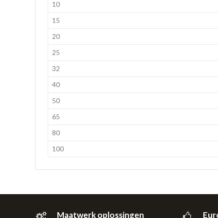
10
15
20
25
32
40
50
65
80
100
Maatwerk oplossingen
Eur