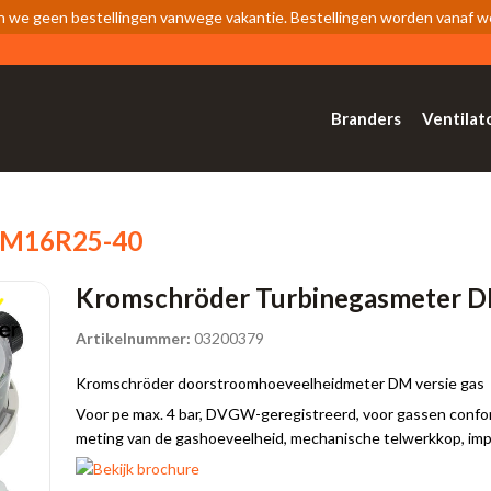
n we geen bestellingen vanwege vakantie. Bestellingen worden vanaf 
Branders
Ventilat
 DM16R25-40
Kromschröder Turbinegasmeter 
Artikelnummer:
03200379
Kromschröder doorstroomhoeveelheidmeter DM versie gas
Voor pe max. 4 bar, DVGW-geregistreerd, voor gassen confor
meting van de gashoeveelheid, mechanische telwerkkop, im