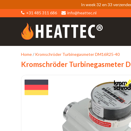
In week 32 en 33 verzende
+31 485 311 686
info@heattec.nl
Home
/
Kromschröder Turbinegasmeter DM16R25-40
Kromschröder Turbinegasmeter