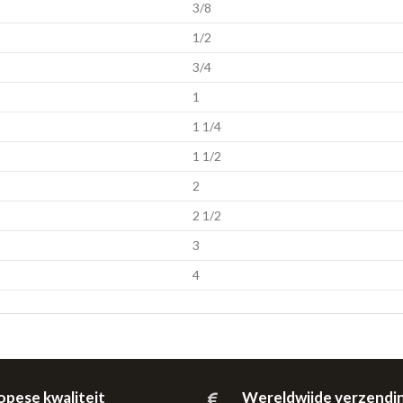
3/8
1/2
3/4
1
1 1/4
1 1/2
2
2 1/2
3
4
opese kwaliteit
Wereldwijde verzendi