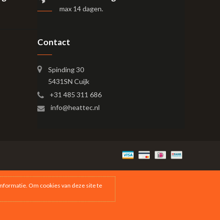
max 14 dagen
.
Contact
Spinding 30
5431SN Cuijk
+31 485 311 686
info@heattec.nl
nformatie. Om cookies van deze site te