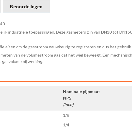
Beoordelingen
-40
lijk industriële toepassingen, Deze gasmeters zijn van DN10 tot DN150,
le eisen om de gasstroom nauwkeurig te registeren en dus het gebruik va
t meten van de volumestroom gas dat het wiel beweegt. Een mechanisch
 gasvolume bij werking.
Nominale pijpmaat
NPS
(inch)
1/8
1/4