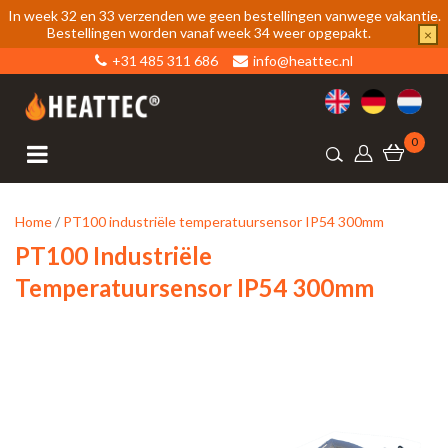
In week 32 en 33 verzenden we geen bestellingen vanwege vakantie.
Bestellingen worden vanaf week 34 weer opgepakt.
×
+31 485 311 686
info@heattec.nl
0
Home
/
PT100 industriële temperatuursensor IP54 300mm
PT100 Industriële
Temperatuursensor IP54 300mm