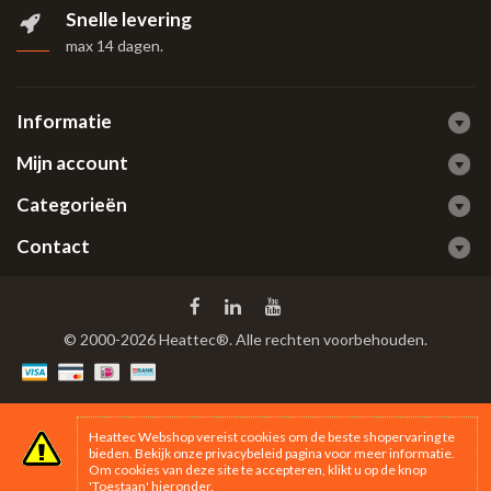
Snelle levering
max 14 dagen
.
Informatie
Mijn account
Categorieën
Contact
© 2000-2026 Heattec®. Alle rechten voorbehouden.
Heattec Webshop vereist cookies om de beste shopervaring te
bieden. Bekijk onze
privacybeleid
pagina voor meer informatie.
Om cookies van deze site te accepteren, klikt u op de knop
'Toestaan' hieronder.