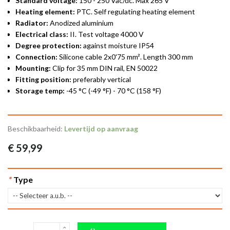
Standard voltage:
150 - 250 Vac/dc. Max 265 V
Heating element:
PTC. Self regulating heating element
Radiator:
Anodized aluminium
Electrical class:
II. Test voltage 4000 V
Degree protection:
against moisture IP54
Connection:
Silicone cable 2x0'75 mm². Length 300 mm
Mounting:
Clip for 35 mm DIN rail, EN 50022
Fitting position:
preferably vertical
Storage temp:
-45 °C (-49 °F) - 70 °C (158 °F)
Beschikbaarheid:
Levertijd op aanvraag
€ 59,99
*
Type