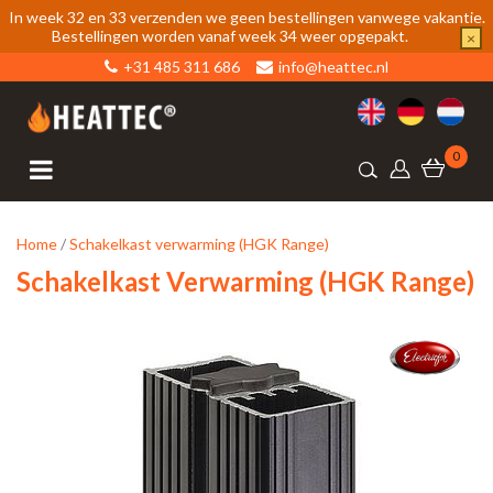
In week 32 en 33 verzenden we geen bestellingen vanwege vakantie.
Bestellingen worden vanaf week 34 weer opgepakt.
×
+31 485 311 686
info@heattec.nl
0
Home
/
Schakelkast verwarming (HGK Range)
Schakelkast Verwarming (HGK Range)